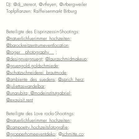
DJ: @dj_stereot, @vtfeyen, @vtbergweiler
Topfpflanzen: Raiffeisenmarkt Bitburg
Beteiligte des Eisprinzessin-Shootings:
@natuerlichfuerimmer_hochzeiten;
@barockreitzentrumeventlocation
;
@roger__photography__
;
@designvergnuegt
;
@lauraschmidmakeup
;
@gruengold.goldschmiede
;
@schatzschneiderei_brautmode
;
@ambiente_des_suedens
;
@sprich_herz
;
@juliettaswandelbar
;
@unarubita;
@modeinstitutgabriel;
@exquisit.rent
Beteiligte des Love rocks-Shootings:
@natuerlichfuerimmer_hochzeiten;
@campoetry.hochzeitsfotografie
;
@gropperhomeeventdeko
; @
schmitte.co
;