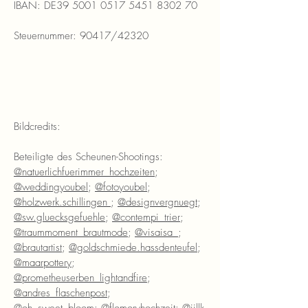
IBAN: DE39
5001 0517 5451 8302
70
Steuernummer: 90417/42320
Bildcredits:
Beteiligte des Scheunen-Shootings:
@natuerlichfuerimmer_hochzeiten
;
@weddingyoubel
;
@fotoyoubel
;
@holzwerk.schillingen
;
@designvergnuegt
;
@sw.gluecksgefuehle
;
@contempi_trier
;
@traummoment_brautmode
;
@visaisa_
;
@brautartist
;
@goldschmiede.hassdenteufel
;
@maarpottery
;
@prometheuserben_lightandfire
;
@andres_flaschenpost
;