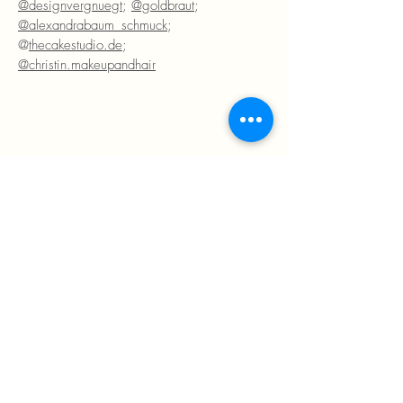
@designvergnuegt
;
@goldbraut
;
@alexandrabaum_schmuck
;
@
thecakestudio.de
;
@christin.makeupandhair
Schön, dass du heute hier warst! Du
willst noch mehr Inspiration? Dann schau
doch mal bei Instagram oder Pinterest
vorbei.